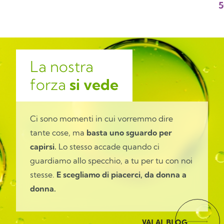
 SPF 30
5
La nostra
forza
si vede
Ci sono momenti in cui vorremmo dire
tante cose, ma
basta uno sguardo per
capirsi.
Lo stesso accade quando ci
guardiamo allo specchio, a tu per tu con noi
stesse.
E scegliamo di piacerci, da donna a
donna.
VAI AL BLOG