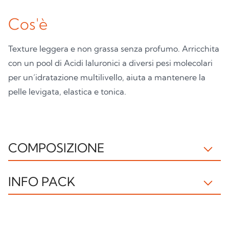
Cos'è
Texture leggera e non grassa senza profumo. Arricchita
con un pool di Acidi Ialuronici a diversi pesi molecolari
per un’idratazione multilivello, aiuta a mantenere la
pelle levigata, elastica e tonica.
COMPOSIZIONE
IL281022B INGREDIENTS: AQUA, OCTOCRYLENE,
INFO PACK
C12-15 ALKYL BENZOATE, PROPYLENE GLYCOL,
BUTYL METHOXYDIBENZOYLMETHANE,
Flacone
Pompetta
ETHYLHEXYL SALICYLATE, DIBUTYL ADIPATE, BIS-
PET1
C, PP92
ETHYLHEXYLOXYPHENOL METHOXYPHENYL