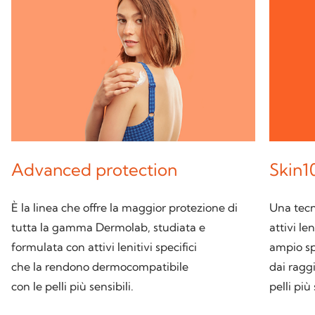
Advanced protection
Skin1
È la linea che offre la maggior protezione di
Una tecno
tutta la gamma Dermolab, studiata e
attivi le
formulata con attivi lenitivi specifici
ampio sp
che la rendono dermocompatibile
dai ragg
con le pelli più sensibili.
pelli più