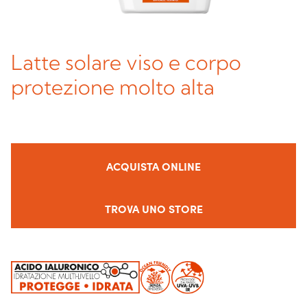
Latte solare viso e corpo
protezione molto alta
ACQUISTA ONLINE
TROVA UNO STORE