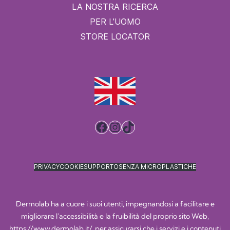
LA NOSTRA RICERCA
PER L’UOMO
STORE LOCATOR
Facebook
Instagram
TikTok
PRIVACY
COOKIE
SUPPORTO
SENZA MICROPLASTICHE
Dermolab ha a cuore i suoi utenti, impegnandosi a facilitare e
migliorare l'accessibilità e la fruibilità del proprio sito Web,
https://www.dermolab.it/
, per assicurarsi che i servizi e i contenuti