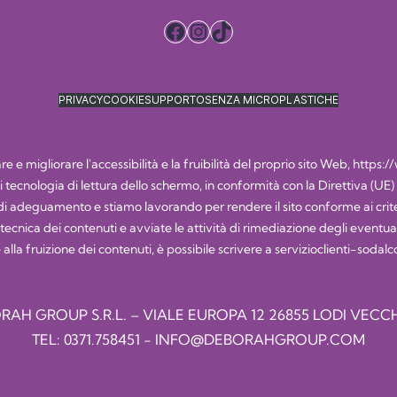
Facebook
Instagram
TikTok
PRIVACY
COOKIE
SUPPORTO
SENZA MICROPLASTICHE
 e migliorare l'accessibilità e la fruibilità del proprio sito Web,
https:/
i di tecnologia di lettura dello schermo, in conformità con la Direttiva (UE
 adeguamento e stiamo lavorando per rendere il sito conforme ai criteri
nica dei contenuti e avviate le attività di rimediazione degli eventuali e
 alla fruizione dei contenuti, è possibile scrivere a
servizioclienti-soda
RAH GROUP S.R.L. – VIALE EUROPA 12 26855 LODI VECCH
TEL:
0371.758451
-
INFO@DEBORAHGROUP.COM