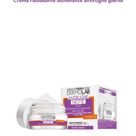
Crema rassodante illuminante antirughe giorno