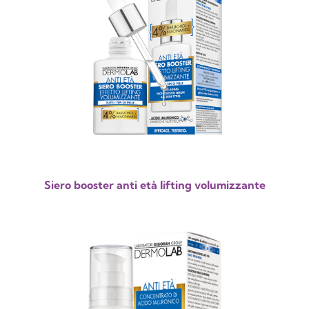
Siero booster anti età lifting volumizzante