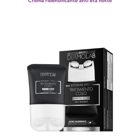
Crema ridensificante anti età notte