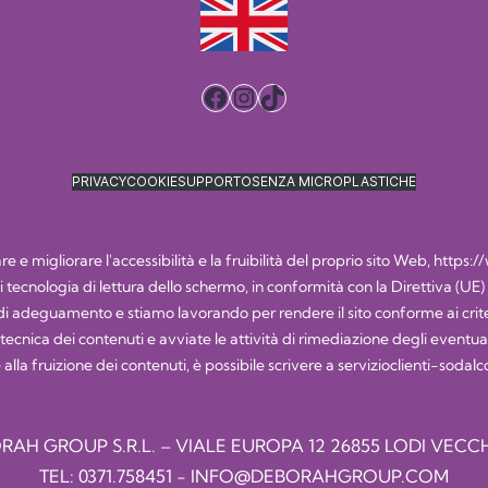
Facebook
Instagram
TikTok
PRIVACY
COOKIE
SUPPORTO
SENZA MICROPLASTICHE
 e migliorare l'accessibilità e la fruibilità del proprio sito Web,
https:/
i di tecnologia di lettura dello schermo, in conformità con la Direttiva (UE
 adeguamento e stiamo lavorando per rendere il sito conforme ai criteri
nica dei contenuti e avviate le attività di rimediazione degli eventuali e
 alla fruizione dei contenuti, è possibile scrivere a
servizioclienti-soda
RAH GROUP S.R.L. – VIALE EUROPA 12 26855 LODI VECCH
TEL:
0371.758451
-
INFO@DEBORAHGROUP.COM