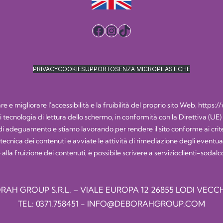
Facebook
Instagram
TikTok
PRIVACY
COOKIE
SUPPORTO
SENZA MICROPLASTICHE
 e migliorare l'accessibilità e la fruibilità del proprio sito Web,
https:/
i di tecnologia di lettura dello schermo, in conformità con la Direttiva (UE
 adeguamento e stiamo lavorando per rendere il sito conforme ai criteri
nica dei contenuti e avviate le attività di rimediazione degli eventuali e
 alla fruizione dei contenuti, è possibile scrivere a
servizioclienti-soda
RAH GROUP S.R.L. – VIALE EUROPA 12 26855 LODI VECCH
TEL:
0371.758451
-
INFO@DEBORAHGROUP.COM