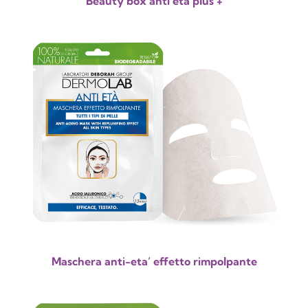
Beauty box anti età plus +
Maschera anti-eta’ effetto rimpolpante