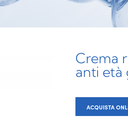
Crema r
anti età
ACQUISTA ONL