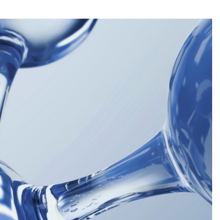
RAMETHYLBUTYLPHENOL (NANO),
SODIUM STEAROYL LACTYLATE,
PHENONE-3, ETHYLHEXYLGLYCERIN,
Carta
Plastica
Plastica
IUM ACRYLATE/SODIUM
AURATE COPOLYMER, ACACIA SENEGAL
, PROPYLENE GLYCOL, XANTHAN GUM,
VASO
TYROSPERMUM PARKII BUTTER EXTRACT,
GL70
STEARETH-20, POLYSILICONE-11,
IUM HYALURONATE, TETRASODIUM EDTA,
STEARIN, SORBITAN OLEATE,
4, HYDROLYZED HYALURONIC ACID,
Vetro
EXIDINE DIGLUCONATE, ASCORBYL
CID, GLUCOMANNAN, PALMITOYL
DIUM DEHYDROACETATE, PHENOXYETHANOL,
 METHYLPARABEN, ETHYLPARABEN,
 PARFUM, LINALOOL, CITRONELLOL, HEXYL
 GERANIOL, BENZYL SALICYLATE,
L.