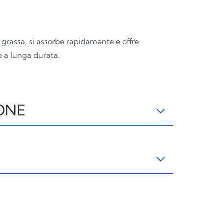
grassa, si assorbe rapidamente e offre
 a lunga durata.
ONE
S: AQUA, ETHYLHEXYL
GLYCERIN, HYDROGENATED COCONUT OIL,
ISOSTEARYL ISOSTEARATE, BUTYROSPERMUM
8 TRIGLYCERIDES, LIMNANTHES ALBA SEED
BA/RICE BRAN POLYGLYCERYL-3 ESTERS,
GLIETTO
TAPPO
PIATTINA
OCRYSTALLINE CELLULOSE, GLYCERYL
PAP22
OTHER7
PP5
HYLHEXYL PALMITATE, METHYLENE BIS-