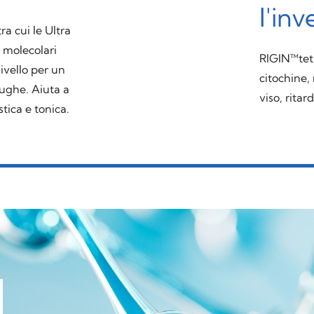
l'in
a cui le Ultra
i molecolari
RIGIN™tetra
ivello per un
citochine, 
 rughe. Aiuta a
viso, ritar
tica e tonica.