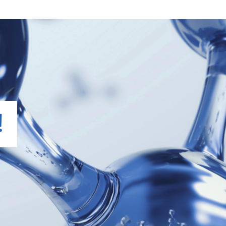
BENZOTRIAZOLYL TET
CETEARYL ALCOHOL, 
DIMETHICONE, BENZO
Carta
CELLULOSE GUM, SOD
ACRYLOYLDIMETHYL T
GUM, ISOHEXADECANE
CELLOPHANE
DECYL GLUCOSIDE, BU
C, PP90
POLYVINYL ALCOHOL, 
POLYSORBATE 80, SOD
LECITHIN, TRIHYDROXY
!
BIOSACCHARIDE GUM-
Plastica
TOCOPHEROL, CHLORH
PALMITATE, CITRIC A
TETRAPEPTIDE-7, SO
POTASSIUM SORBATE,
PROPYLPARABEN, BHT,
CINNAMAL, LIMONENE,
HYDROXYCITRONELLA