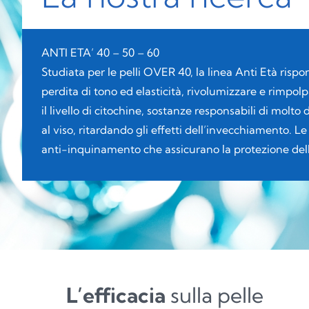
ANTI ETA’ 40 – 50 – 60
Studiata per le pelli OVER 40, la linea Anti Età rispo
perdita di tono ed elasticità, rivolumizzare e rimpol
il livello di citochine, sostanze responsabili di molto
al viso, ritardando gli effetti dell’invecchiamento. Le
anti-inquinamento che assicurano la protezione del
L’efficacia
sulla pelle