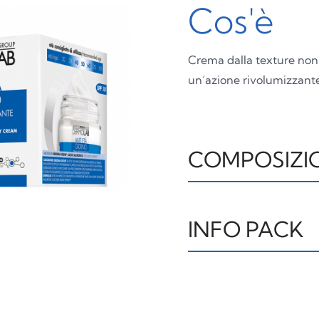
Cos'è
Crema dalla texture non 
un’azione rivolumizzante
COMPOSIZI
IL011019C INGREDIENT
METHOXYCINNAMATE, 
INFO PACK
TRIETHYLHEXANOIN, 
PARKII BUTTER, C10-1
OIL, CANDELILLA/JOJO
ASTUCCIO
FO
CETYL ALCOHOL, MICR
PAP21
STEARATE, SILICA, ET