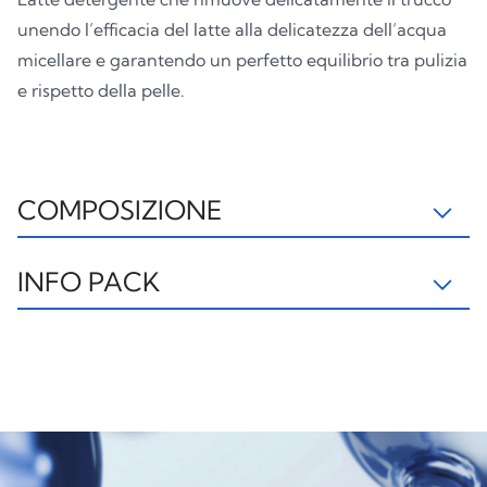
unendo l’efficacia del latte alla delicatezza dell’acqua
micellare e garantendo un perfetto equilibrio tra pulizia
e rispetto della pelle.
COMPOSIZIONE
IL190919A INGREDIENTS: AQUA, ISOPROPYL
INFO PACK
MYRISTATE, DIETHYLHEXYL CARBONATE, CETEARYL
ALCOHOL, GLYCERYL STEARATE, PEG-100
Sleeve
Flacone
Pompa
STEARATE, PENTYLENE GLYCOL, GLYCERIN,
PET1
PET1
C, PP92
CYCLOPENTASILOXANE, CARBOMER, ALLANTOIN,
ETHYLHEXYLGLYCERIN, TOCOPHERYL ACETATE,
TETRASODIUM GLUTAMATE DIACETATE, NELUMBO
NUCIFERA ROOT WATER, SODIUM HYDROXIDE,
SODIUM HYALURONATE, HYDROLYZED
Plastica
Plastica
Plastica