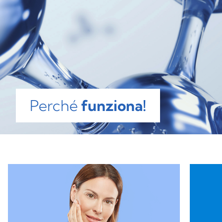
HYALURONIC ACID, FRUCTOSE, COCO-GLUCOSIDE,
UREA, CITRIC ACID, MALTOSE, SODIUM PCA, SODIUM
CHLORIDE, SODIUM LACTATE, TREHALOSE,
GLUCOSE, PHENOXYETHANOL, PARFUM, LINALOOL,
HYDROXYCITRONELLAL, BENZYL SALICYLATE,
HEXYL CINNAMAL, CITRONELLOL, LIMONENE,
GERANIOL.
Perché
funziona!