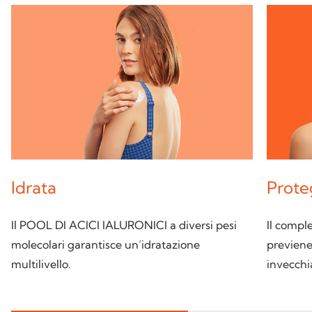
Idrata
Prot
Il POOL DI ACICI IALURONICI a diversi pesi
Il comple
molecolari garantisce un’idratazione
previene
multilivello.
invecch