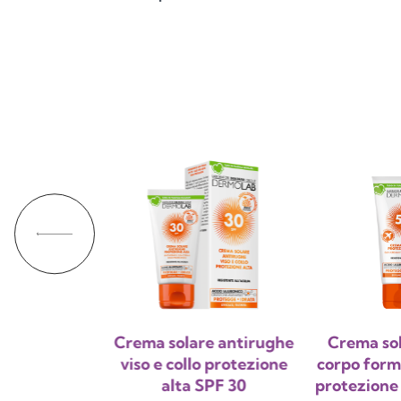
l doposole
Crema solare antirughe
Crema sol
e rinfrescante
viso e collo protezione
corpo form
alta SPF 30
protezione 