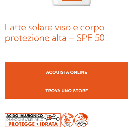
Latte solare viso e corpo
protezione alta – SPF 50
ACQUISTA ONLINE
TROVA UNO STORE