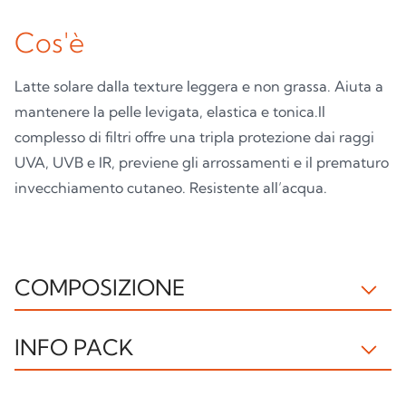
Cos'è
Latte solare dalla texture leggera e non grassa. Aiuta a
mantenere la pelle levigata, elastica e tonica.Il
complesso di filtri offre una tripla protezione dai raggi
UVA, UVB e IR, previene gli arrossamenti e il prematuro
invecchiamento cutaneo. Resistente all’acqua.
COMPOSIZIONE
IL091121B INGREDIENTS: AQUA, OCTOCRYLENE, C12-
INFO PACK
15 ALKYL BENZOATE, PROPYLENE GLYCOL,
ETHYLHEXYL SALICYLATE, BUTYL
Flacone
Pompetta
METHOXYDIBENZOYLMETHANE, BIS-