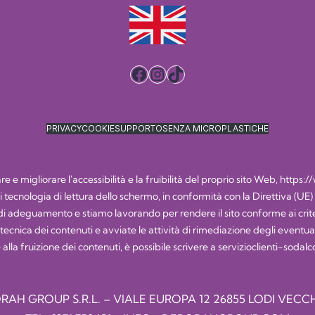
Facebook
Instagram
TikTok
PRIVACY
COOKIE
SUPPORTO
SENZA MICROPLASTICHE
 e migliorare l'accessibilità e la fruibilità del proprio sito Web,
https:/
i di tecnologia di lettura dello schermo, in conformità con la Direttiva (UE
 adeguamento e stiamo lavorando per rendere il sito conforme ai criteri
nica dei contenuti e avviate le attività di rimediazione degli eventuali e
 alla fruizione dei contenuti, è possibile scrivere a
servizioclienti-soda
RAH GROUP S.R.L. – VIALE EUROPA 12 26855 LODI VECCH