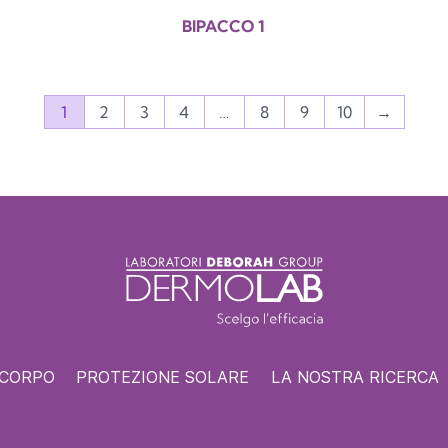
BIPACCO 1
1
2
3
4
…
8
9
10
→
 CORPO
PROTEZIONE SOLARE
LA NOSTRA RICERCA