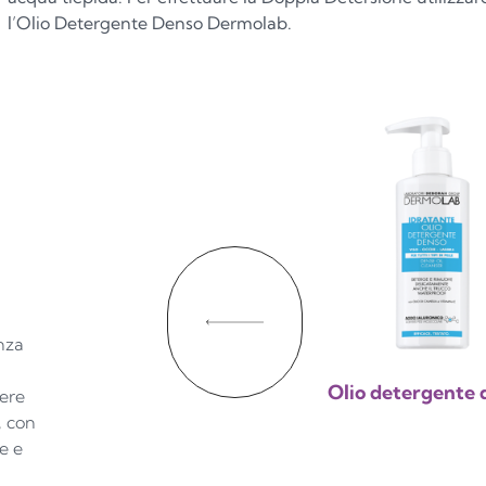
l’Olio Detergente Denso Dermolab.
nza
Olio detergente 
ere
, con
e e