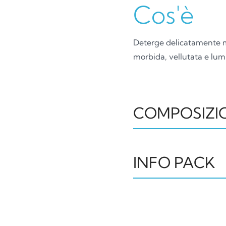
Cos'è
Deterge delicatamente ma
morbida, vellutata e lum
COMPOSIZI
AQUA, SODIUM COCOYL
COCAMIDOPROPYL BETA
INFO PACK
SODIUM METHYL COCOY
CAPRYLHYDROXAMIC A
POLYQUATERNIUM-39,
Flacone
DISUCCINATE, SODIUM
HDPE
C
BENZOATE, PARFUM, 