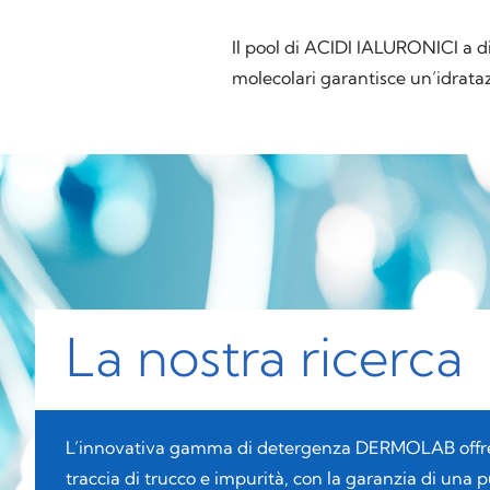
Il pool di ACIDI IALURONICI a di
molecolari garantisce un’idrataz
La nostra ricerca
L’innovativa gamma di detergenza DERMOLAB offre
traccia di trucco e impurità, con la garanzia di una pu