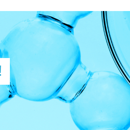
Plastica
P
!