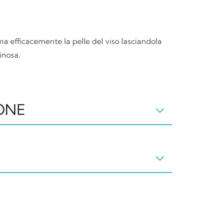
 efficacemente la pelle del viso lasciandola
inosa.
ONE
 GLYCINATE, GLYCERIN,
INE, 1,2-HEXANEDIOL, CAPRYL GLYCOL,
L TAURATE, SODIUM CITRATE,
CID, ETHYLHEXYLGLYCERIN,
 TRISODIUM ETHYLENEDIAMINE
Pompa
 HYALURONATE, CITRIC ACID, SODIUM
/PP92
LINALOOL, HYDROXYCITRONELLAL.