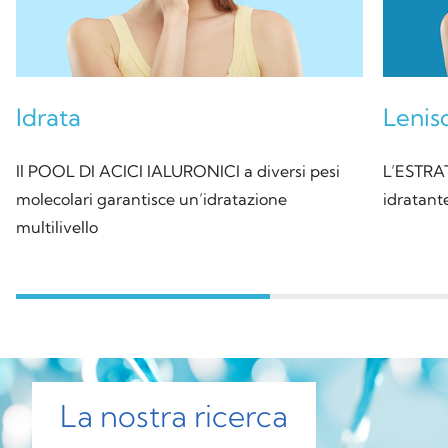
Idrata
Lenis
Il POOL DI ACICI IALURONICI a diversi pesi
L’ESTRA
molecolari garantisce un’idratazione
idratante
multilivello
La nostra ricerca