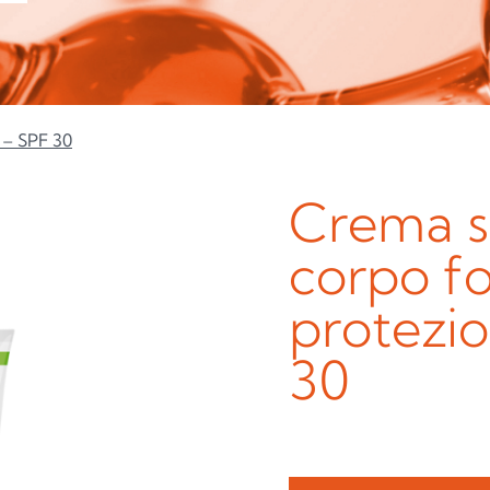
 – SPF 30
Crema so
corpo f
protezio
30