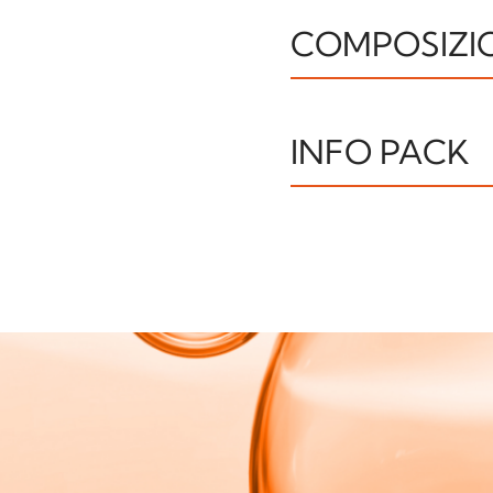
COMPOSIZI
IL251022 INGREDIENTS
ETHYLHEXYL SALICYLA
INFO PACK
DISTEARATE, CETEARY
METHOXYDIBENZOYLMET
BIPHENYL TRIAZINE (N
Tubo
BENZOATE, BIS-ETH
Other7
TRIAZINE, DISODIUM 
PHENOXYETHANOL, X
ETHYLCELLULOSE, DEC
SODIUM GLUCONATE, 
Plastica
P
SODIUM HYALURONATE,
BUTYLENE GLYCOL, PA