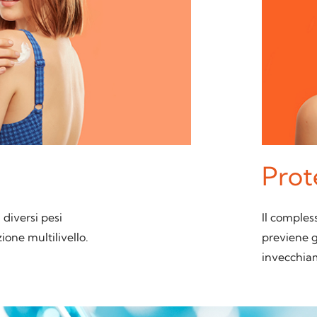
Prot
diversi pesi
Il compless
ione multilivello.
previene g
invecchia