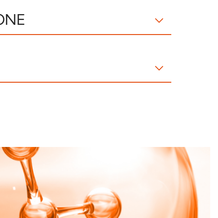
ONE
: AQUA, OCTOCRYLENE, GLYCERIN,
TE, DIBUTYL ADIPATE, PENTAERYTHRITYL
L ALCOHOL, BUTYL
HANE, DIISOPROPYL DIPATE, TRIS-
ANO), CETEARYL GLUCOSIDE, C12-15 ALKYL
Tappo
YLHEXYLOXYPHENOL METHOXYPHENYL
PP5
CETEARYL SULFOSUCCINATE,
ANTHAN GUM, HYDROXYACETOPHENONE,
YL GLUCOSIDE, TOCOPHERYL ACETATE,
ETHYLHEXYLGLYCERIN, CARNOSINE,
lastica
 LACTIC ACID, DISODIUM PHOSPHATE,
RFUM, GERANIO.