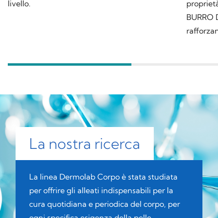
livello.
propriet
BURRO DI
rafforzan
La nostra ricerca
La linea Dermolab Corpo è stata studiata
per offrire gli alleati indispensabili per la
cura quotidiana e periodica del corpo, per
ogni specifica esigenza della pelle.