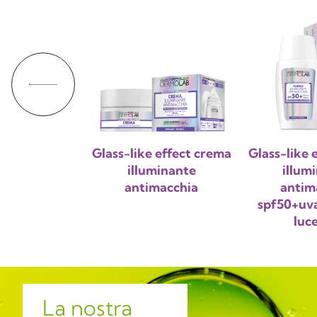
Glass-like effect crema
Glass-like e
illuminante
illum
antimacchia
antim
spf50+uva
luce
La nostra