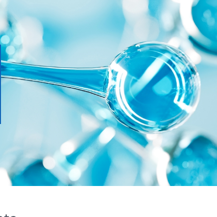
PP5
C/PAP81
lastica
Carta