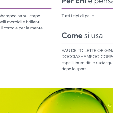
Per chi
è pens
iashampoo ha sul corpo
Tutti i tipi di pelle
elli morbidi e brillanti.
 il corpo e per la mente.
Come
si usa
EAU DE TOILETTE ORIGINAL
DOCCIASHAMPOO CORPO E 
capelli inumiditi e risciacq
dopo lo sport.