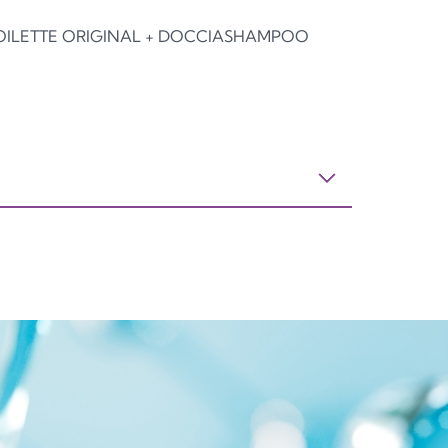
DE TOILETTE ORIGINAL + DOCCIASHAMPOO
APPO
POMPA
FLACONE
PP5
C/PP92
GL70
lastica
Plastica
Vetro
APPO
ASTUCCIO KIT