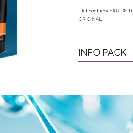
Il kit contiene EAU 
ORIGINAL
INFO PACK
ASTUCCIO
T
PAP21
Carta
P
TUBO
T