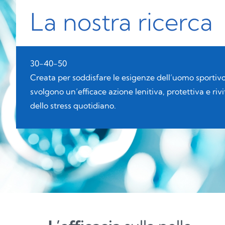
La nostra ricerca
30-40-50
Creata per soddisfare le esigenze dell’uomo sportiv
svolgono un’efficace azione lenitiva, protettiva e ri
dello stress quotidiano.