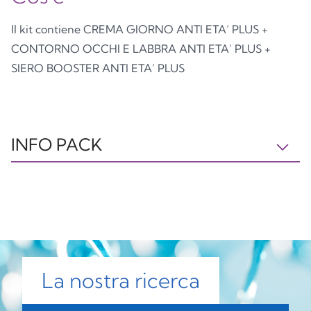
Il kit contiene CREMA GIORNO ANTI ETA’ PLUS +
CONTORNO OCCHI E LABBRA ANTI ETA’ PLUS +
SIERO BOOSTER ANTI ETA’ PLUS
INFO PACK
ASTUCCIO
TAPPO
PIATTINA
C/PAP81
OTHER7
PP5
Carta
Plastica
Plastica
La nostra ricerca