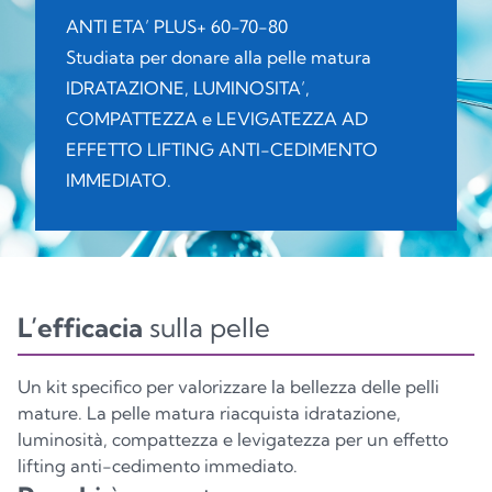
VASO
ASTUCCIO
TUBO
ANTI ETA’ PLUS+ 60-70-80
GL70
C/PAP81
OTHER7
Studiata per donare alla pelle matura
IDRATAZIONE, LUMINOSITA’,
COMPATTEZZA e LEVIGATEZZA AD
EFFETTO LIFTING ANTI-CEDIMENTO
Vetro
Carta
Plastica
IMMEDIATO.
TAPPO
FLACONE
CONTAGOCCE
PP5
GL70
C/PP95
L’efficacia
sulla pelle
Plastica
Vetro
Indifferenziata
Un kit specifico per valorizzare la bellezza delle pelli
mature. La pelle matura riacquista idratazione,
luminosità, compattezza e levigatezza per un effetto
ASTUCCIO
ASTUCCIO KIT
lifting anti-cedimento immediato.
PAP21
C, PAP81